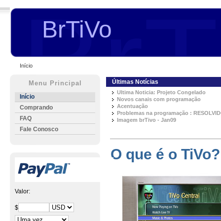
BrT
BrTiVo
Início
Últimas Notícias
Menu Principal
Ultima Noticia: Projeto Congelado
Início
Novos canais com programação
Acentuação
Comprando
Problemas na programação : RESOLVID
FAQ
Imagem brTivo - Jan09
Fale Conosco
O que é o TiVo?
Valor:
$