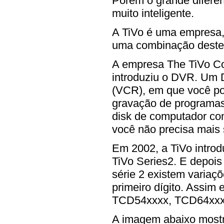
Porém o grande diferenc
muito inteligente.
A TiVo é uma empresa, 
uma combinação deste 
A empresa The TiVo Co
introduziu o DVR. Um
(VCR), em que você po
gravação de programas
disk de computador co
você não precisa mais 
Em 2002, a TiVo intro
TiVo Series2. E depoi
série 2 existem variaçõ
primeiro dígito. Assim
TCD54xxxx, TCD64xxx 
A imagem abaixo mos